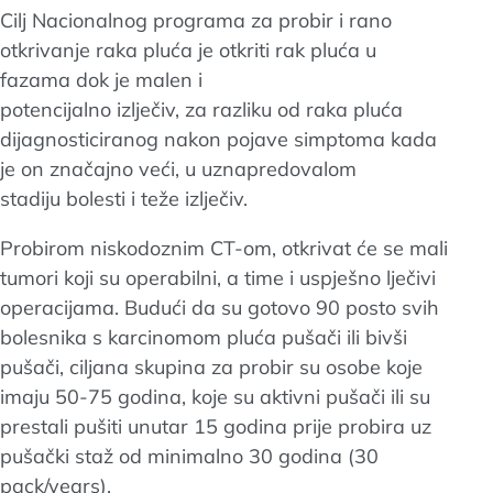
Cilj Nacionalnog programa za probir i rano
otkrivanje raka pluća je otkriti rak pluća u
fazama dok je malen i
potencijalno izlječiv, za razliku od raka pluća
dijagnosticiranog nakon pojave simptoma kada
je on značajno veći, u uznapredovalom
stadiju bolesti i teže izlječiv.
Probirom niskodoznim CT-om, otkrivat će se mali
tumori koji su operabilni, a time i uspješno lječivi
operacijama. Budući da su gotovo 90 posto svih
bolesnika s karcinomom pluća pušači ili bivši
pušači, ciljana skupina za probir su osobe koje
imaju 50-75 godina, koje su aktivni pušači ili su
prestali pušiti unutar 15 godina prije probira uz
pušački staž od minimalno 30 godina (30
pack/years).